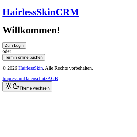
H
airless
S
kin
CRM
Willkommen!
Zum Login
oder
Termin online buchen
©
2026
HairlessSkin
. Alle Rechte vorbehalten.
Impressum
Datenschutz
AGB
Theme wechseln